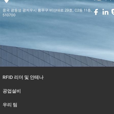
중국 광둥성 광저우시 황푸구 비산대로 29호, C2동 11층,
510700
RFID 리더 및 안테나
공업설비
우리 팀