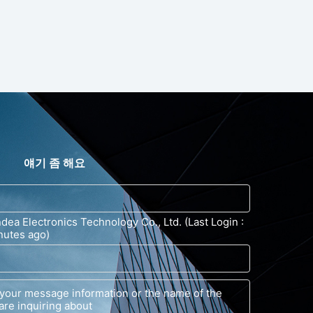
얘기 좀 해요
ea Electronics Technology Co., Ltd. (Last Login :
nutes ago)