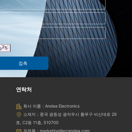
연락처
회사 이름：Andea Electronics
소재지：중국 광둥성 광저우시 황푸구 비산대로 29
호, C2동 11층, 510700
우편물：marketing@gzandea.com