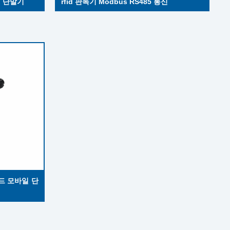
더 단말기
rfid 판독기 Modbus RS485 통신
헬드 모바일 단