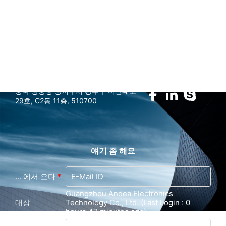
marketing@gzandea.com
우릴 따라와
중국 광둥성 광저우시 황푸구 비산대로
29호, C2동 11층, 510700
얘기 좀 해요
... 에서 오다
*
Guangzhou Andea Electronics
대상
Technology Co., Ltd. (Last Login : 0
hours 47 minutes ago)