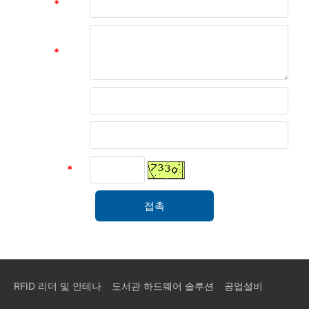
메시지
*
메시지
*
성함
유닛
인증 코드
*
RFID 리더 및 안테나
도서관 하드웨어 솔루션
공업설비