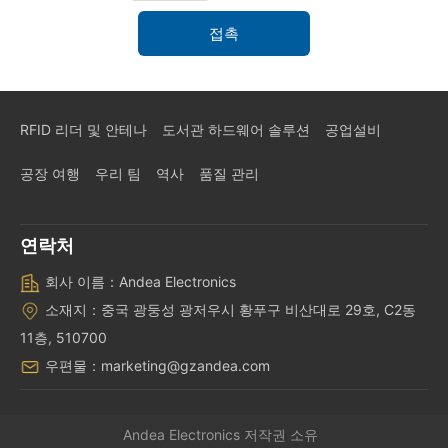
RFID 리더 및 안테나
도서관 하드웨어 솔루션
공업설비
공장 여행
우리 팀
역사
품질 관리
연락처
회사 이름：Andea Electronics
소재지：중국 광둥성 광저우시 황푸구 비산대로 29호, C2동
11층, 510700
우편물：marketing@gzandea.com
Andea Electronics
저작권 소유