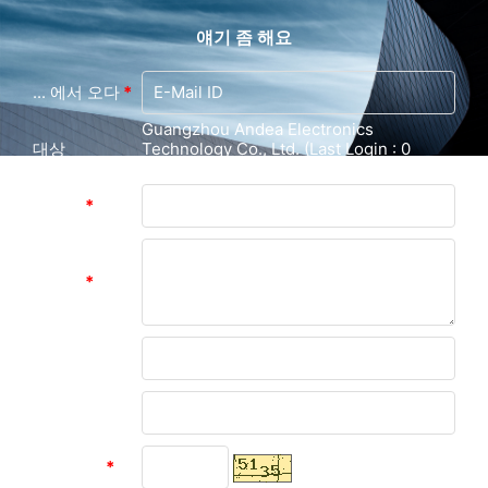
얘기 좀 해요
... 에서 오다
*
Guangzhou Andea Electronics
대상
Technology Co., Ltd. (Last Login : 0
hours 47 minutes ago)
메시지
*
메시지
*
성함
유닛
인증 코드
*