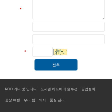
메시지
*
성함
유닛
인증 코드
*
RFID 리더 및 안테나
도서관 하드웨어 솔루션
공업설비
공장 여행
우리 팀
역사
품질 관리