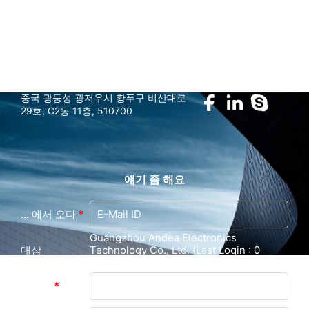
marketing@gzandea.com
우릴 따라와
중국 광둥성 광저우시 황푸구 비산대로
29호, C2동 11층, 510700
얘기 좀 해요
... 에서 오다
*
Guangzhou Andea Electronics
대상
Technology Co., Ltd. (Last Login : 0
hours 47 minutes ago)
메시지
*