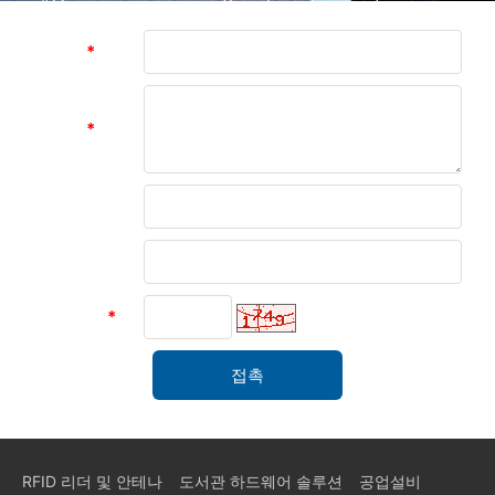
hours 47 minutes ago)
메시지
*
메시지
*
성함
유닛
인증 코드
*
RFID 리더 및 안테나
도서관 하드웨어 솔루션
공업설비