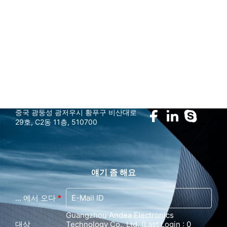
marketing@gzandea.com
우릴 따라와
중국 광둥성 광저우시 황푸구 비산대로
29호, C2동 11층, 510700
얘기 좀 해요
... 에서 오다
*
Guangzhou Andea Electronics
대상
Technology Co., Ltd. (Last Login : 0